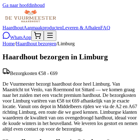
Ga naar hoofdinhoud
Haardhout
Aanmaakproducten
Leveren & Afhalen
FAQ
WhatsApp
Home
/
Haardhout bezorgen
/
Limburg
Haardhout bezorgen in
Limburg
Bezorgkosten
€58 - €69
De Vuurmeester bezorgt haardhout door heel Limburg. Van
Maastricht tot Venlo, van Roermond tot Sittard — we komen graag
naar het zuiden met een vracht premium hardhout. De bezorgkosten
voor Limburg variëren van €58 tot €69 afhankelijk van je exacte
locatie. Vanuit ons depot in Middelbeers rijden we via de A2 en A67
richting Limburg, een route die we goed kennen. Limburgse klanten
waarderen de kwaliteit van ons ovengedroogd hardhout, ideaal voor
de koude winters in het heuvelland. We leveren los gestort en nemen
altijd even contact op voor de bezorging.